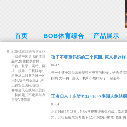
首页
BOB体育综合
产品展示
官方APP下载
BOB体育综合官方APP
下载是中国著名的体育
孩子不尊重妈妈的三个原因: 原来是这样
介绍
品牌,集团提供官网、
04-12
平台、登录、网站、网
址、娱乐、手机版app,
当一个孩子对母亲表现得不尊重的时候，恰恰是需
将秉承以服务为唯一的
妈妈 大年初一那天，我和小姨约好了一起去外...
宗旨,安全有保障,让您
玩得安全,放心游戏，
客服全天在线解决您的
一切问题并不定期举办
王者归来！东契奇32+10+7率湖人终结
各类VIP活动。
03-04
北京时间2月23日，NBA常规赛迎来焦点战，洛杉
咒。此役新援东契奇轰下32分10篮板7助攻4抢断的..